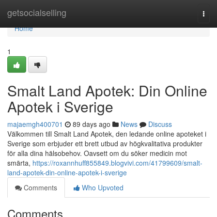
Home
getsocialselling
Togg
navi
Home
1
Smalt Land Apotek: Din Online
Apotek i Sverige
majaemgh400701
89 days ago
News
Discuss
Välkommen till Smalt Land Apotek, den ledande online apoteket i
Sverige som erbjuder ett brett utbud av högkvalitativa produkter
för alla dina hälsobehov. Oavsett om du söker medicin mot
smärta,
https://roxannhuff855849.blogvivi.com/41799609/smalt-
land-apotek-din-online-apotek-i-sverige
Comments
Who Upvoted
Comments