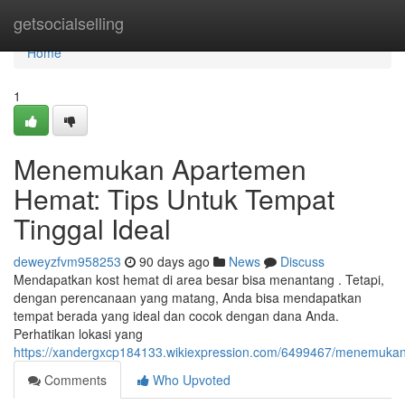
Home
getsocialselling
Home
1
Menemukan Apartemen
Hemat: Tips Untuk Tempat
Tinggal Ideal
deweyzfvm958253
90 days ago
News
Discuss
Mendapatkan kost hemat di area besar bisa menantang . Tetapi,
dengan perencanaan yang matang, Anda bisa mendapatkan
tempat berada yang ideal dan cocok dengan dana Anda.
Perhatikan lokasi yang
https://xandergxcp184133.wikiexpression.com/6499467/menemu
Comments
Who Upvoted