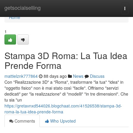
Home
getsocialselling
Togg
navi
Home
1
Stampa 3D Roma: La Tua Idea
Prende Forma
mattielznk777864
88 days ago
News
Discuss
Con "Realizzazione 3D" a "Roma", trasformare "la tua" "idea" in
"oggetto fisico" non è mai stato così "facile". Offriamo "servizi
dedicati" per "la realizzazione" di "modelli" "in tre dimensioni". Che
tu sia "un
https://gretavnxd544026.blogchaat.com/41526538/stampa-3d-
roma-la-tua-idea-prende-forma
Comments
Who Upvoted