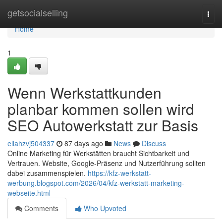
Home
getsocialselling
Togg
navi
Home
1
Wenn Werkstattkunden
planbar kommen sollen wird
SEO Autowerkstatt zur Basis
ellahzvj504337
87 days ago
News
Discuss
Online Marketing für Werkstätten braucht Sichtbarkeit und
Vertrauen. Website, Google-Präsenz und Nutzerführung sollten
dabei zusammenspielen.
https://kfz-werkstatt-
werbung.blogspot.com/2026/04/kfz-werkstatt-marketing-
webseite.html
Comments
Who Upvoted