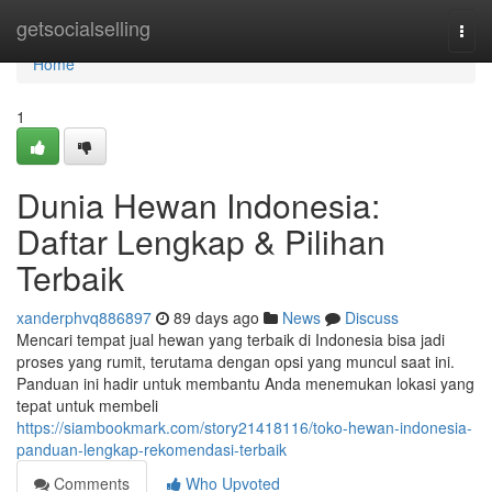
Home
getsocialselling
Togg
navi
Home
1
Dunia Hewan Indonesia:
Daftar Lengkap & Pilihan
Terbaik
xanderphvq886897
89 days ago
News
Discuss
Mencari tempat jual hewan yang terbaik di Indonesia bisa jadi
proses yang rumit, terutama dengan opsi yang muncul saat ini.
Panduan ini hadir untuk membantu Anda menemukan lokasi yang
tepat untuk membeli
https://siambookmark.com/story21418116/toko-hewan-indonesia-
panduan-lengkap-rekomendasi-terbaik
Comments
Who Upvoted