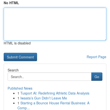
No HTML
HTML is disabled
Report Page
Search
Go
Published News
1
Tusport AI: Redefining Athletic Data Analysis
1
Iwaata’s Gun Didn’t Leave Me
1
Starting a Bounce House Rental Business: A
Comp...