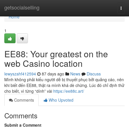
Home
getsocialselling
Togg
navi
Home
1
EE88: Your greatest on the
web Casino location
lewyszahf412594
87 days ago
News
Discuss
Mình không phải kiểu người dễ bị thuyết phục bởi quảng cáo, nên
khi biết đến EE88, thật ra mình khá dè chừng. Lúc đó chỉ định thử
cho biết, vì từng “dính” vài
https://ee88c.art/
Comments
Who Upvoted
Comments
Submit a Comment