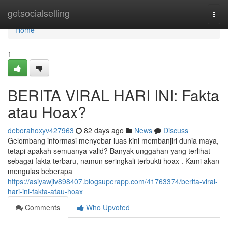
Home
getsocialselling
Togg
navi
Home
1
BERITA VIRAL HARI INI: Fakta
atau Hoax?
deborahoxyv427963
82 days ago
News
Discuss
Gelombang informasi menyebar luas kini membanjiri dunia maya,
tetapi apakah semuanya valid? Banyak unggahan yang terlihat
sebagai fakta terbaru, namun seringkali terbukti hoax . Kami akan
mengulas beberapa
https://asiyawjiv898407.blogsuperapp.com/41763374/berita-viral-
hari-ini-fakta-atau-hoax
Comments
Who Upvoted