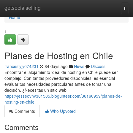
Home
getsocialselling
Togg
navi
Home
1
Planes de Hosting en Chile
francesiyjy074231
84 days ago
News
Discuss
Encontrar el alojamiento ideal de hosting en Chile puede ser
complejo. Con tantas proveedores disponibles, es esencial
evaluar tus necesidades particulares antes de tomar una
decisión. ¿Necesitas un sitio web
https://jesseovnv381585.blogunteer.com/36160959/planes-de-
hosting-en-chile
Comments
Who Upvoted
Comments