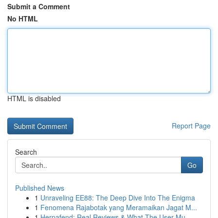
Submit a Comment
No HTML
HTML is disabled
Report Page
Search
Go
Published News
1
Unraveling EE88: The Deep Dive Into The Enigma
1
Fenomena Rajabotak yang Meramaikan Jagat M...
1
Herpafend: Real Reviews & What The User Mu...