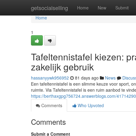
Home
getsocialselling
Home
New
Submit
Home
1
Tafeltennistafel kiezen: p
zakelijk gebruik
hassanyywk956952
81 days ago
News
Discus
Een tafeltennistafel is een slimme keuze voor sport, o
ruimte. Via Tafeltennistafel is een ruim aanbod te vin
https://berthaxgpg756724.answerblogs.com/41714290/taf
Comments
Who Upvoted
Comments
Submit a Comment