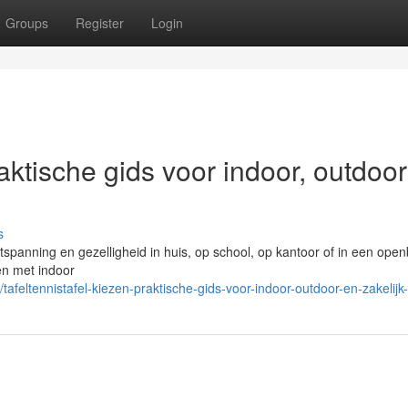
Groups
Register
Login
raktische gids voor indoor, outdoo
s
ntspanning en gezelligheid in huis, op school, op kantoor of in een ope
den met indoor
eltennistafel-kiezen-praktische-gids-voor-indoor-outdoor-en-zakelijk