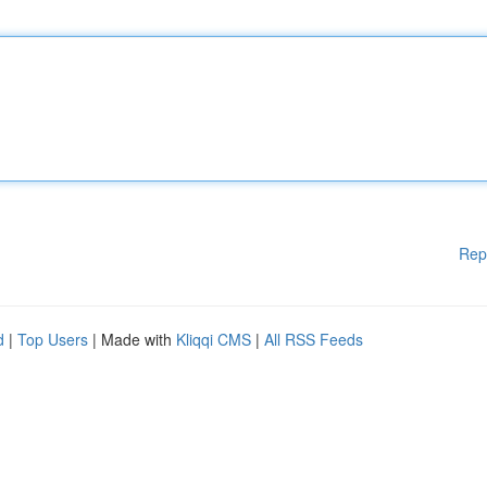
Rep
d
|
Top Users
| Made with
Kliqqi CMS
|
All RSS Feeds