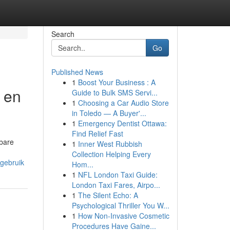
Search
Go
Published News
1
Boost Your Business : A
r en
Guide to Bulk SMS Servi...
1
Choosing a Car Audio Store
in Toledo — A Buyer'...
1
Emergency Dentist Ottawa:
Find Relief Fast
nbare
1
Inner West Rubbish
Collection Helping Every
-gebruik
Hom...
1
NFL London Taxi Guide:
London Taxi Fares, Airpo...
1
The Silent Echo: A
Psychological Thriller You W...
1
How Non-Invasive Cosmetic
Procedures Have Gaine...