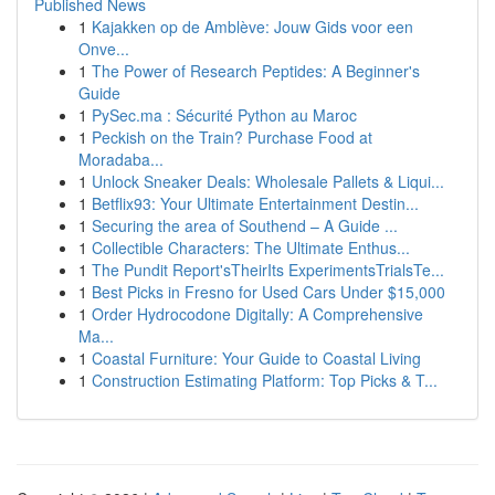
Published News
1
Kajakken op de Amblève: Jouw Gids voor een
Onve...
1
The Power of Research Peptides: A Beginner's
Guide
1
PySec.ma : Sécurité Python au Maroc
1
Peckish on the Train? Purchase Food at
Moradaba...
1
Unlock Sneaker Deals: Wholesale Pallets & Liqui...
1
Betflix93: Your Ultimate Entertainment Destin...
1
Securing the area of Southend – A Guide ...
1
Collectible Characters: The Ultimate Enthus...
1
The Pundit Report'sTheirIts ExperimentsTrialsTe...
1
Best Picks in Fresno for Used Cars Under $15,000
1
Order Hydrocodone Digitally: A Comprehensive
Ma...
1
Coastal Furniture: Your Guide to Coastal Living
1
Construction Estimating Platform: Top Picks & T...