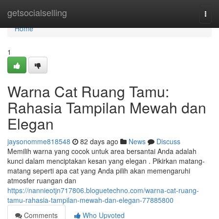
Home
getsocialselling
Togg
navi
Home
1
Warna Cat Ruang Tamu:
Rahasia Tampilan Mewah dan
Elegan
jaysonomme818548
82 days ago
News
Discuss
Memilih warna yang cocok untuk area bersantai Anda adalah
kunci dalam menciptakan kesan yang elegan . Pikirkan matang-
matang seperti apa cat yang Anda pilih akan memengaruhi
atmosfer ruangan dan
https://nannieotjn717806.bloguetechno.com/warna-cat-ruang-
tamu-rahasia-tampilan-mewah-dan-elegan-77885800
Comments
Who Upvoted