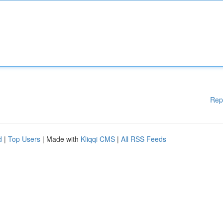
Rep
d
|
Top Users
| Made with
Kliqqi CMS
|
All RSS Feeds