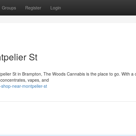
Groups
Register
Login
pelier St
ntpelier St in Brampton, The Woods Cannabis is the place to go. With a c
, concentrates, vapes, and
s-shop-near-montpelier-st