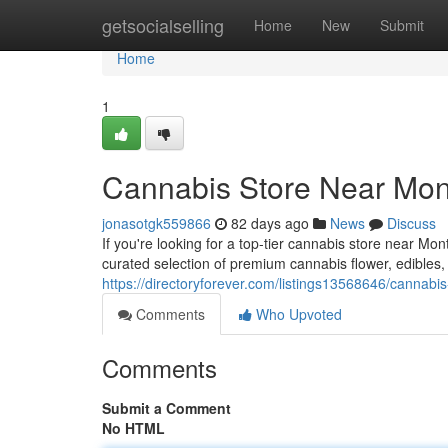
Home
getsocialselling
Home
New
Submit
Home
1
Cannabis Store Near Mont
jonasotgk559866
82 days ago
News
Discuss
If you're looking for a top-tier cannabis store near Mo
curated selection of premium cannabis flower, edibles
https://directoryforever.com/listings13568646/cannabi
Comments
Who Upvoted
Comments
Submit a Comment
No HTML