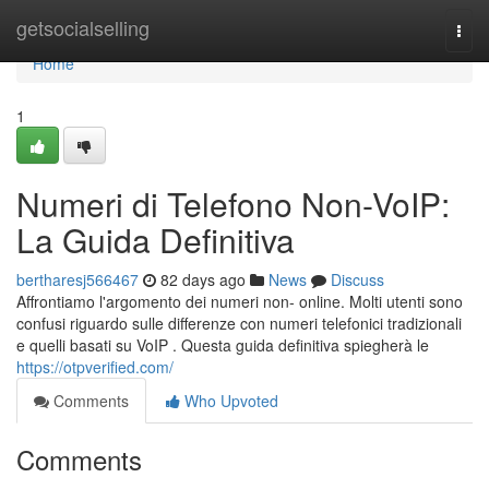
Home
getsocialselling
Togg
navi
Home
1
Numeri di Telefono Non-VoIP:
La Guida Definitiva
bertharesj566467
82 days ago
News
Discuss
Affrontiamo l'argomento dei numeri non- online. Molti utenti sono
confusi riguardo sulle differenze con numeri telefonici tradizionali
e quelli basati su VoIP . Questa guida definitiva spiegherà le
https://otpverified.com/
Comments
Who Upvoted
Comments