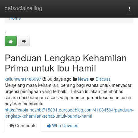
Home
getsocialselling
Togg
navi
Home
1
Panduan Lengkap Kehamilan
Prima untuk Ibu Hamil
kallumwras486997
80 days ago
News
Discuss
Menjelang masa kehamilan, penting bagi wanita untuk menyadari
urgensi penjagaan yang terbaik . Tulisan ini akan membahas
secara rinci beragam aspek yang memengaruhi kesehatan calon
bayi dan membantu
https://caoimhezhbt715831.ourcodeblog.com/41684594/panduan-
lengkap-kehamilan-sehat-untuk-bunda-hamil
Comments
Who Upvoted