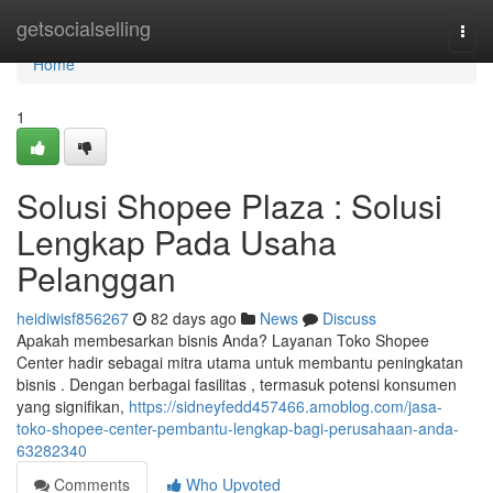
Home
getsocialselling
Togg
navi
Home
1
Solusi Shopee Plaza : Solusi
Lengkap Pada Usaha
Pelanggan
heidiwisf856267
82 days ago
News
Discuss
Apakah membesarkan bisnis Anda? Layanan Toko Shopee
Center hadir sebagai mitra utama untuk membantu peningkatan
bisnis . Dengan berbagai fasilitas , termasuk potensi konsumen
yang signifikan,
https://sidneyfedd457466.amoblog.com/jasa-
toko-shopee-center-pembantu-lengkap-bagi-perusahaan-anda-
63282340
Comments
Who Upvoted