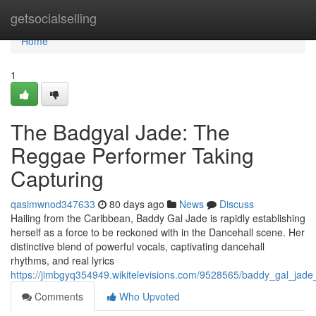
Home
getsocialselling
Home
1
The Badgyal Jade: The
Reggae Performer Taking
Capturing
qasimwnod347633
80 days ago
News
Discuss
Hailing from the Caribbean, Baddy Gal Jade is rapidly establishing
herself as a force to be reckoned with in the Dancehall scene. Her
distinctive blend of powerful vocals, captivating dancehall
rhythms, and real lyrics
https://jimbgyq354949.wikitelevisions.com/9528565/baddy_gal_jade
Comments
Who Upvoted