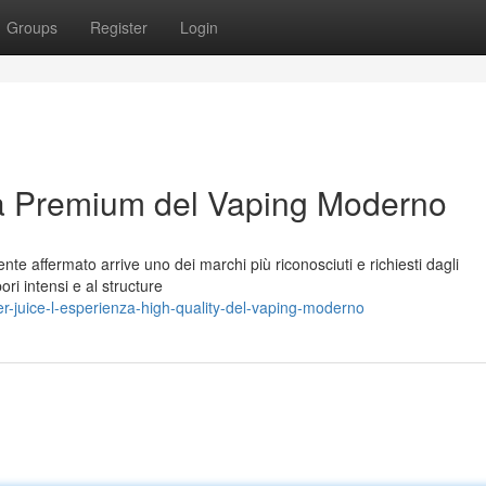
Groups
Register
Login
za Premium del Vaping Moderno
te affermato arrive uno dei marchi più riconosciuti e richiesti dagli
ori intensi e al structure
r-juice-l-esperienza-high-quality-del-vaping-moderno