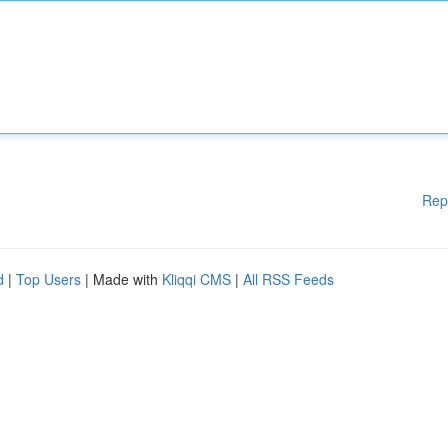
Rep
d
|
Top Users
| Made with
Kliqqi CMS
|
All RSS Feeds