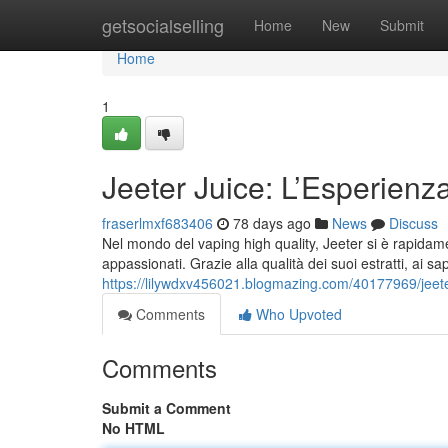
Home
getsocialselling
Home
New
Submit
Home
1
Jeeter Juice: L’Esperien
fraserlmxf683406
78 days ago
News
Discuss
Nel mondo del vaping high quality, Jeeter si è rapidamen
appassionati. Grazie alla qualità dei suoi estratti, ai sap
https://lilywdxv456021.blogmazing.com/40177969/jeete
Comments
Who Upvoted
Comments
Submit a Comment
No HTML