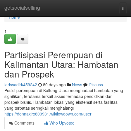
Home
getsocialselling
Togg
navi
Home
1
Partisipasi Perempuan di
Kalimantan Utara: Hambatan
dan Prospek
larissadirk459242
80 days ago
News
Discuss
Posisi perempuan di Kalteng Utara menghadapi hambatan yang
signifikan, terutama terkait akses terhadap pendidikan dan
prospek bisnis. Hambatan lokasi yang ekstensif serta fasilitas
yang terbatas seringkali menghalangi
https://donnaxjrx800931.wikilowdown.com/user
Comments
Who Upvoted