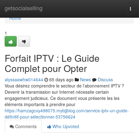
Home
getsocialselling
Togg
navi
Home
1
Forfait IPTV : Le Guide
Complet pour Opter
alyssaawhw014644
65 days ago
News
Discuss
Vous désirez comprendre le secteur de l’abonnement IPTV ?
Devenir la transmission sur Internet nécessite certain
engagement judicieux. Ce document vous présente les les
éléments importants à prendre pour
https://hamzagcxy498075.mybjjblog.com/service-iptv-un-guide-
définitif-pour-sélectionner-53756624
Comments
Who Upvoted