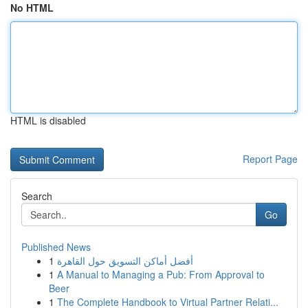
No HTML
HTML is disabled
Report Page
Search
Go
Published News
1
أفضل أماكن التسويق حول القاهرة
1
A Manual to Managing a Pub: From Approval to
Beer
1
The Complete Handbook to Virtual Partner Relati...