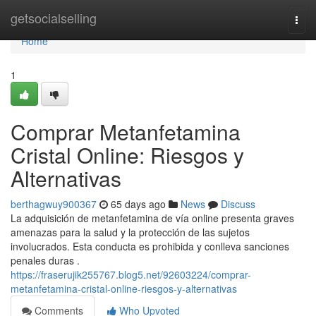
Home
getsocialselling
Togg
navi
Home
1
Comprar Metanfetamina
Cristal Online: Riesgos y
Alternativas
berthagwuy900367
65 days ago
News
Discuss
La adquisición de metanfetamina de vía online presenta graves
amenazas para la salud y la protección de las sujetos
involucrados. Esta conducta es prohibida y conlleva sanciones
penales duras .
https://fraserujik255767.blog5.net/92603224/comprar-
metanfetamina-cristal-online-riesgos-y-alternativas
Comments
Who Upvoted