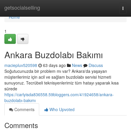
Home
getsocialselling
Togg
navi
Home
1
Ankara Buzdolabı Bakımı
maciepluv520598
63 days ago
News
Discuss
Soğutucunuzda bir problem mı var? Ankara'da yaşayan
müşterilerimiz için acil ve sağlam buzdolabı servisi hizmeti
sunuyoruz. Tecrübeli teknisyenlerimiz tüm hatayı yaparak kısa
sürede
https://carlyisda836558.59bloggers.com/41924658/ankara-
buzdolabı-bakımı
Comments
Who Upvoted
Comments