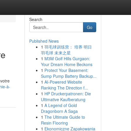
Search
Go
Published News
1
羽毛球训练营： 培养 明日
re
羽毛球 未来之星
1
M3M Golf Hills Gurgaon:
Your Dream Home Beckons
1
Protect Your Basement:
Sump Pump Battery Backup...
 votre
1
AI-Powered Website
hie-à-
Ranking The Direction f...
1
HP Druckerpatronen: Die
Ultimative Kaufberatung
1
A Legend of Gold
Dragonborn A Saga
1
The Ultimate Guide to
Resin Flooring
1
Ekonomiczne Zapakowania