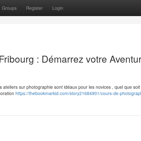
Groups
Register
Login
Fribourg : Démarrez votre Aventu
 ateliers sur photographie sont idéaux pour les novices , quel que soit
loration
https://thebookmarkid.com/story21684901/cours-de-photograp