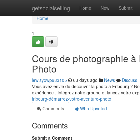
Home
getsocialselling
Home
New
Submit
Home
1
Cours de photographie à 
Photo
lewisyowp983105
63 days ago
News
Discuss
Vous avez envie de découvrir la photo à Fribourg ? Nos
expérience . Intégrez notre groupe et lancez votre exp
fribourg-démarrez-votre-aventure-photo
Comments
Who Upvoted
Comments
Submit a Comment