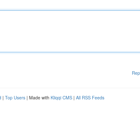
Rep
d
|
Top Users
| Made with
Kliqqi CMS
|
All RSS Feeds