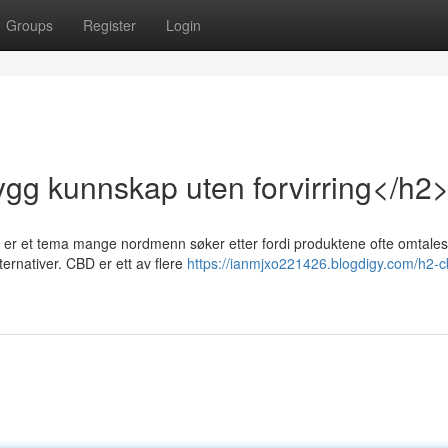
Groups
Register
Login
ygg kunnskap uten forvirring</h2
je er et tema mange nordmenn søker etter fordi produktene ofte omtales
ernativer. CBD er ett av flere
https://ianmjxo221426.blogdigy.com/h2-c