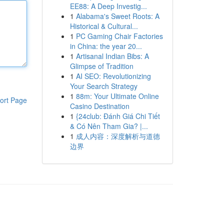
EE88: A Deep Investig...
1
Alabama's Sweet Roots: A
Historical & Cultural...
1
PC Gaming Chair Factories
in China: the year 20...
1
Artisanal Indian Bibs: A
Glimpse of Tradition
1
AI SEO: Revolutionizing
Your Search Strategy
1
88m: Your Ultimate Online
ort Page
Casino Destination
1
{24club: Đánh Giá Chi Tiết
& Có Nên Tham Gia? |...
1
成人内容：深度解析与道德
边界