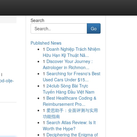
Search
Go
Published News
1
Doanh Nghiệp Trách Nhiệm
>
Hữu Hạn Kỹ Thuật Nă...
1
Discover Your Journey :
Astrologer in Richmon...
1
Searching for Fresno's Best
 i
Used Cars Under $15...
bd-olje-
1
24club Sòng Bài Trực
Tuyến Hàng Đầu Việt Nam
1
Best Healthcare Coding &
Reimbursement Pro...
1
爱思助手：全面评测与实用
功能指南
1
Search Atlas Review: Is It
Worth the Hype?
1
Deciphering the Enigma of