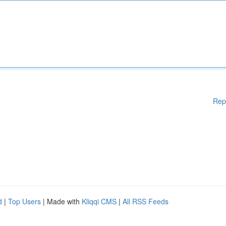
Rep
d
|
Top Users
| Made with
Kliqqi CMS
|
All RSS Feeds