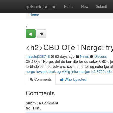
Home
getsocialselling
Home
New
Submit
Home
1
<h2>CBD Olje i Norge: tr
inesstuj338718
62 days ago
News
Discuss
CBD Olje i Norge: det du bør vite før du søker CBD ol
forbindelse med velvære, søvn, smerter og naturlige alt
norge-lovverk-bruk-og-viktig-informasjon-h2-67001461
Comments
Who Upvoted
Comments
Submit a Comment
No HTML