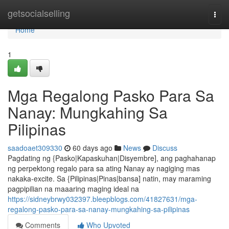
Home
getsocialselling
Togg
navi
Home
1
Mga Regalong Pasko Para Sa
Nanay: Mungkahing Sa
Pilipinas
saadoaet309330
60 days ago
News
Discuss
Pagdating ng {Pasko|Kapaskuhan|Disyembre], ang paghahanap
ng perpektong regalo para sa ating Nanay ay nagiging mas
nakaka-excite. Sa {Pilipinas|Pinas|bansa] natin, may maraming
pagpipilian na maaaring maging ideal na
https://sidneybrwy032397.bleepblogs.com/41827631/mga-
regalong-pasko-para-sa-nanay-mungkahing-sa-pilipinas
Comments
Who Upvoted