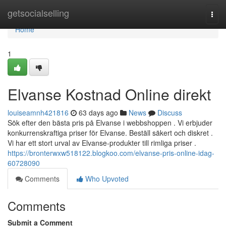
Home
getsocialselling
Togg
navi
Home
1
Elvanse Kostnad Online direkt
louiseamnh421816
63 days ago
News
Discuss
Sök efter den bästa pris på Elvanse i webbshoppen . Vi erbjuder
konkurrenskraftiga priser för Elvanse. Beställ säkert och diskret .
Vi har ett stort urval av Elvanse-produkter till rimliga priser .
https://bronterwxw518122.blogkoo.com/elvanse-pris-online-idag-
60728090
Comments
Who Upvoted
Comments
Submit a Comment