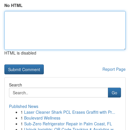
No HTML
HTML is disabled
Report Page
Search
Go
Published News
1
Laser Cleaner Shark PCL Erases Graffiti with Pr...
1
Boulevard Wellness
1
Sub-Zero Refrigerator Repair in Palm Coast, FL
1
Unlock Insights: QR Code Tracking & Analytics w...