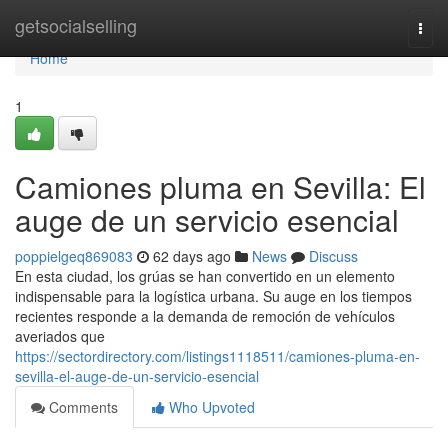
Home
getsocialselling
Togg
navi
Home
1
Camiones pluma en Sevilla: El
auge de un servicio esencial
poppielgeq869083
62 days ago
News
Discuss
En esta ciudad, los grúas se han convertido en un elemento
indispensable para la logística urbana. Su auge en los tiempos
recientes responde a la demanda de remoción de vehículos
averiados que
https://sectordirectory.com/listings1118511/camiones-pluma-en-
sevilla-el-auge-de-un-servicio-esencial
Comments
Who Upvoted