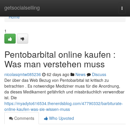
Home
getsocialselling
Togg
navi
Home
1
Pentobarbital online kaufen :
Was man verstehen muss
nicolasqmtw085236
62 days ago
News
Discuss
Der über das Web Bezug von Pentobarbital ist kritisch zu
betrachten . Es notwendige Mediziner muss für die Anordnung,
da dieses Medikament gefährlich und missbräuchlich verwendbar
ist. Die
https://myadyto616534.thenerdsblog.com/47790332/barbiturate-
online-kaufen-was-sie-wissen-muss
Comments
Who Upvoted