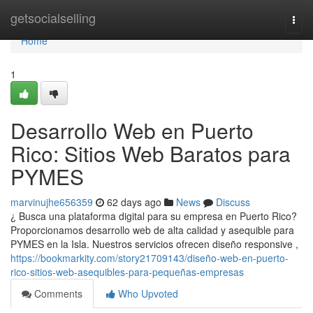
Home
getsocialselling
Togg
navi
Home
1
Desarrollo Web en Puerto
Rico: Sitios Web Baratos para
PYMES
marvinujhe656359
62 days ago
News
Discuss
¿ Busca una plataforma digital para su empresa en Puerto Rico?
Proporcionamos desarrollo web de alta calidad y asequible para
PYMES en la Isla. Nuestros servicios ofrecen diseño responsive ,
https://bookmarkity.com/story21709143/diseño-web-en-puerto-
rico-sitios-web-asequibles-para-pequeñas-empresas
Comments
Who Upvoted