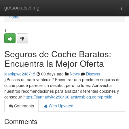
Home
getsocialselling
Togg
navi
Home
1
Seguros de Coche Baratos:
Encuentra la Mejor Oferta
joankpwe248715
60 days ago
News
Discuss
¿Buscas un para vehículo? Encontrar una precio en seguros de
coche puede parecer un desafío, pero no lo es. Aprovecha
nuestros recomendaciones para analizar diferentes opciones y
conseguir
https://tiannadyke258466.activosblog.com/profile
Comments
Who Upvoted
Comments