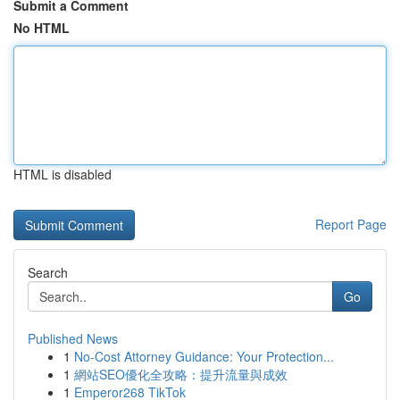
Submit a Comment
No HTML
HTML is disabled
Report Page
Search
Go
Published News
1
No-Cost Attorney Guidance: Your Protection...
1
網站SEO優化全攻略：提升流量與成效
1
Emperor268 TikTok