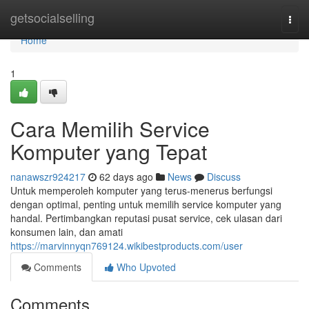
Home
getsocialselling
Togg
navi
Home
1
Cara Memilih Service
Komputer yang Tepat
nanawszr924217
62 days ago
News
Discuss
Untuk memperoleh komputer yang terus-menerus berfungsi
dengan optimal, penting untuk memilih service komputer yang
handal. Pertimbangkan reputasi pusat service, cek ulasan dari
konsumen lain, dan amati
https://marvinnyqn769124.wikibestproducts.com/user
Comments
Who Upvoted
Comments