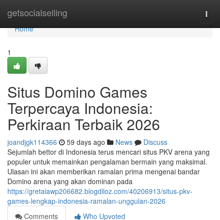
Home
getsocialselling
Togg
navi
Home
1
Situs Domino Games
Terpercaya Indonesia:
Perkiraan Terbaik 2026
joandjgk114366
59 days ago
News
Discuss
Sejumlah bettor di Indonesia terus mencari situs PKV arena yang
populer untuk memainkan pengalaman bermain yang maksimal.
Ulasan ini akan memberikan ramalan prima mengenai bandar
Domino arena yang akan dominan pada
https://gretaiawp206682.blogdiloz.com/40206913/situs-pkv-
games-lengkap-indonesia-ramalan-unggulan-2026
Comments
Who Upvoted