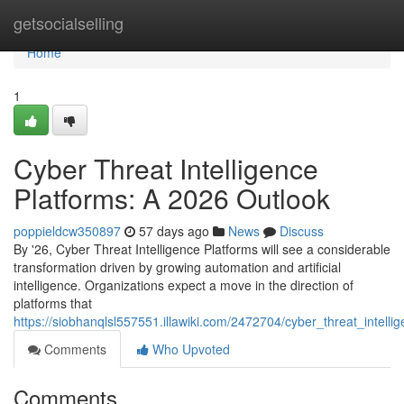
Home
getsocialselling
Home
1
Cyber Threat Intelligence
Platforms: A 2026 Outlook
poppieldcw350897
57 days ago
News
Discuss
By '26, Cyber Threat Intelligence Platforms will see a considerable
transformation driven by growing automation and artificial
intelligence. Organizations expect a move in the direction of
platforms that
https://siobhanqlsl557551.illawiki.com/2472704/cyber_threat_intel
Comments
Who Upvoted
Comments