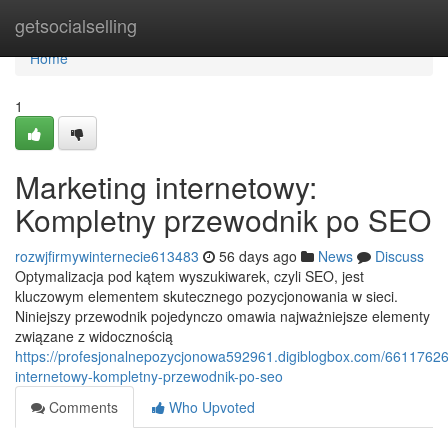
Home
getsocialselling
Home
1
Marketing internetowy:
Kompletny przewodnik po SEO
rozwjfirmywinternecie613483
56 days ago
News
Discuss
Optymalizacja pod kątem wyszukiwarek, czyli SEO, jest
kluczowym elementem skutecznego pozycjonowania w sieci.
Niniejszy przewodnik pojedynczo omawia najważniejsze elementy
związane z widocznością
https://profesjonalnepozycjonowa592961.digiblogbox.com/66117626
internetowy-kompletny-przewodnik-po-seo
Comments
Who Upvoted