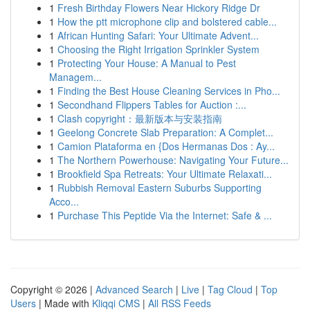
1
Fresh Birthday Flowers Near Hickory Ridge Dr
1
How the ptt microphone clip and bolstered cable...
1
African Hunting Safari: Your Ultimate Advent...
1
Choosing the Right Irrigation Sprinkler System
1
Protecting Your House: A Manual to Pest
Managem...
1
Finding the Best House Cleaning Services in Pho...
1
Secondhand Flippers Tables for Auction :...
1
Clash copyright：最新版本与安装指南
1
Geelong Concrete Slab Preparation: A Complet...
1
Camion Plataforma en {Dos Hermanas Dos : Ay...
1
The Northern Powerhouse: Navigating Your Future...
1
Brookfield Spa Retreats: Your Ultimate Relaxati...
1
Rubbish Removal Eastern Suburbs Supporting
Acco...
1
Purchase This Peptide Via the Internet: Safe & ...
Copyright © 2026 |
Advanced Search
|
Live
|
Tag Cloud
|
Top
Users
| Made with
Kliqqi CMS
|
All RSS Feeds