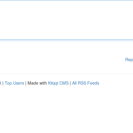
Rep
d
|
Top Users
| Made with
Kliqqi CMS
|
All RSS Feeds