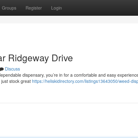
Groups
Register
Login
r Ridgeway Drive
Discuss
 dependable dispensary, you’re in for a comfortable and easy experience
 just stock great
https://heliskidirectory.com/listings13643050/weed-di