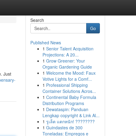
Search
Go
Published News
1
Senior Talent Acquisition
Projections: A 20...
1
Grow Greener: Your
Organic Gardening Guide
1
Welcome the Mood: Faux
. Just
Votive Lights for a Comf...
spensary-
1
Professional Shipping
Container Solutions Acros...
1
Continental Baby Formula
Distribution Programs
1
Dewataspin: Panduan
Lengkap copyright & Link Al...
1
รูเล็ต แตกหนัก! ????????
1
Guindastes de 300
Toneladas: Empregos e