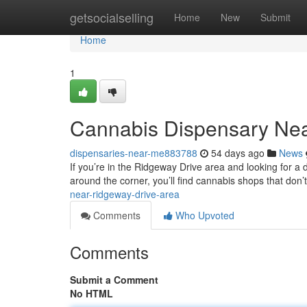
Home
getsocialselling
Home
New
Submit
Home
1
Cannabis Dispensary Nea
dispensaries-near-me883788
54 days ago
News
If you’re in the Ridgeway Drive area and looking for a
around the corner, you’ll find cannabis shops that don’t
near-ridgeway-drive-area
Comments
Who Upvoted
Comments
Submit a Comment
No HTML