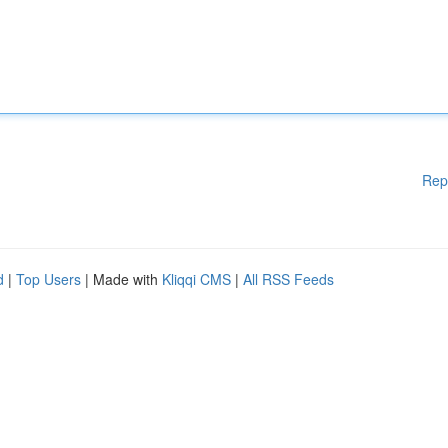
Rep
d
|
Top Users
| Made with
Kliqqi CMS
|
All RSS Feeds