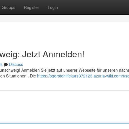
Groups
Register
Login
hweig: Jetzt Anmelden!
ws
Discuss
Braunschweig! Anmelden Sie jetzt auf unserer Webseite für unseren näch
ten Situationen . Die
https://bgerstehilfekurs372123.azuria-wiki.com/us