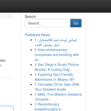
Search
Go
Published News
1
قماش لوحة فنية للالتشكيل:
دليل مفصل الجُدد
1
How contemporary
companies are evolving with
su...
sten
1
San Diego's Smart Picture
er
Booths: A Cutting-Edg...
1
Exploring Eco-Friendly
Adventures in Albany, NY
1
Cannabis Oil for Sale USA:
Your Detailed Guide
1
88kk: The Mystery Deepens
Unravels
1
Revolutionary
breakthroughs in