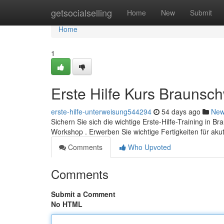
Home
getsocialselling
Home
New
Submit
Home
1
Erste Hilfe Kurs Braunsc
erste-hilfe-unterweisung544294
54 days ago
Ne
Sichern Sie sich die wichtige Erste-Hilfe-Training in 
Workshop . Erwerben Sie wichtige Fertigkeiten für aku
Comments
Who Upvoted
Comments
Submit a Comment
No HTML