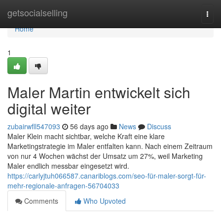
Home
getsocialselling
Togg
navi
Home
1
Maler Martin entwickelt sich
digital weiter
zubairwfll547093
56 days ago
News
Discuss
Maler Klein macht sichtbar, welche Kraft eine klare
Marketingstrategie im Maler entfalten kann. Nach einem Zeitraum
von nur 4 Wochen wächst der Umsatz um 27%, weil Marketing
Maler endlich messbar eingesetzt wird.
https://carlyjtuh066587.canariblogs.com/seo-für-maler-sorgt-für-
mehr-regionale-anfragen-56704033
Comments
Who Upvoted