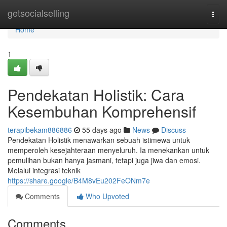
Home
getsocialselling
Togg
navi
Home
1
Pendekatan Holistik: Cara
Kesembuhan Komprehensif
terapibekam886886
55 days ago
News
Discuss
Pendekatan Holistik menawarkan sebuah istimewa untuk
memperoleh kesejahteraan menyeluruh. Ia menekankan untuk
pemulihan bukan hanya jasmani, tetapi juga jiwa dan emosi.
Melalui integrasi teknik
https://share.google/B4M8vEu202FeONm7e
Comments
Who Upvoted
Comments