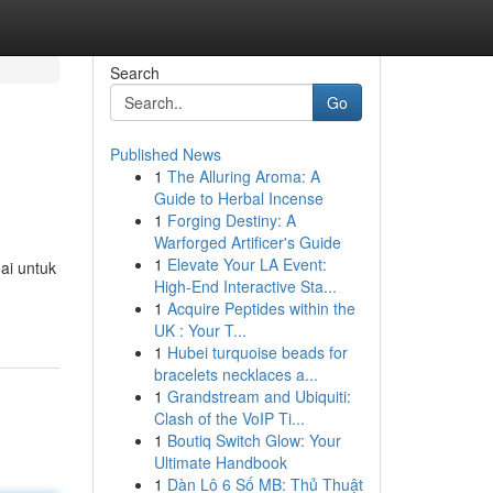
Search
Go
Published News
1
The Alluring Aroma: A
Guide to Herbal Incense
1
Forging Destiny: A
Warforged Artificer's Guide
1
Elevate Your LA Event:
ai untuk
High-End Interactive Sta...
1
Acquire Peptides within the
UK : Your T...
1
Hubei turquoise beads for
bracelets necklaces a...
1
Grandstream and Ubiquiti:
Clash of the VoIP Ti...
1
Boutiq Switch Glow: Your
Ultimate Handbook
1
Dàn Lô 6 Số MB: Thủ Thuật