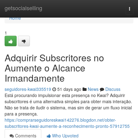
Home
getsocialselling
Togg
navi
Home
1
Adquirir Subscritores no
Aumente o Alcance
Irmandamente
seguidores-kwai335519
51 days ago
News
Discuss
Está procurando impulsionar esta presença no Kwai? Adquirir
subscritores é uma alternativa simples para obter mais interação.
Não se trata de iludir o sistema, mas sim de gerar um fluxo inicial
para a presença.
https://comprarseguidoreskwai142276.blogdon.net/obter-
subscritores-kwai-aumente-a-reconhecimento-pronto-57912755
Comments
Who Upvoted