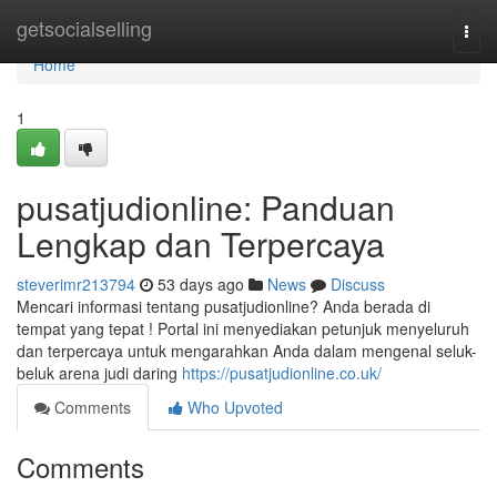
Home
getsocialselling
Togg
navi
Home
1
pusatjudionline: Panduan
Lengkap dan Terpercaya
steverimr213794
53 days ago
News
Discuss
Mencari informasi tentang pusatjudionline? Anda berada di
tempat yang tepat ! Portal ini menyediakan petunjuk menyeluruh
dan terpercaya untuk mengarahkan Anda dalam mengenal seluk-
beluk arena judi daring
https://pusatjudionline.co.uk/
Comments
Who Upvoted
Comments