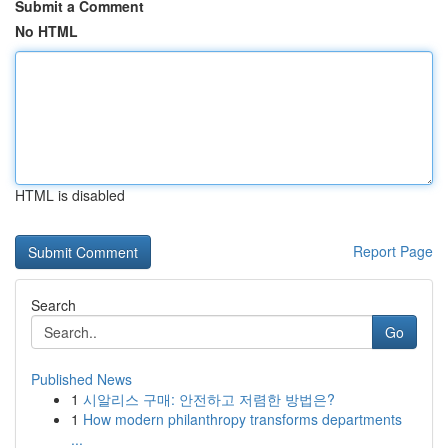
Submit a Comment
No HTML
HTML is disabled
Report Page
Search
Go
Published News
1
시알리스 구매: 안전하고 저렴한 방법은?
1
How modern philanthropy transforms departments
...