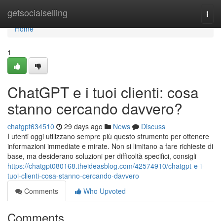
Home
getsocialselling
Togg
navi
Home
1
ChatGPT e i tuoi clienti: cosa
stanno cercando davvero?
chatgpt634510
29 days ago
News
Discuss
I utenti oggi utilizzano sempre più questo strumento per ottenere
informazioni immediate e mirate. Non si limitano a fare richieste di
base, ma desiderano soluzioni per difficoltà specifici, consigli
https://chatgpt080168.theideasblog.com/42574910/chatgpt-e-i-
tuoi-clienti-cosa-stanno-cercando-davvero
Comments
Who Upvoted
Comments