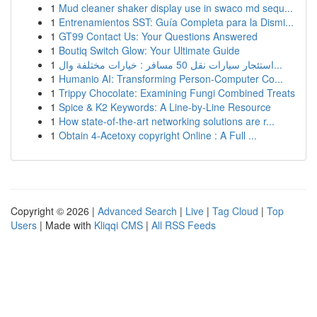
1
Mud cleaner shaker display use in swaco md sequ...
1
Entrenamientos SST: Guía Completa para la Dismi...
1
GT99 Contact Us: Your Questions Answered
1
Boutiq Switch Glow: Your Ultimate Guide
1
استئجار سيارات نقل 50 مسافر : خيارات مختلفة وال...
1
Humanio AI: Transforming Person-Computer Co...
1
Trippy Chocolate: Examining Fungi Combined Treats
1
Spice & K2 Keywords: A Line-by-Line Resource
1
How state-of-the-art networking solutions are r...
1
Obtain 4-Acetoxy copyright Online : A Full ...
Copyright © 2026 |
Advanced Search
|
Live
|
Tag Cloud
|
Top
Users
| Made with
Kliqqi CMS
|
All RSS Feeds