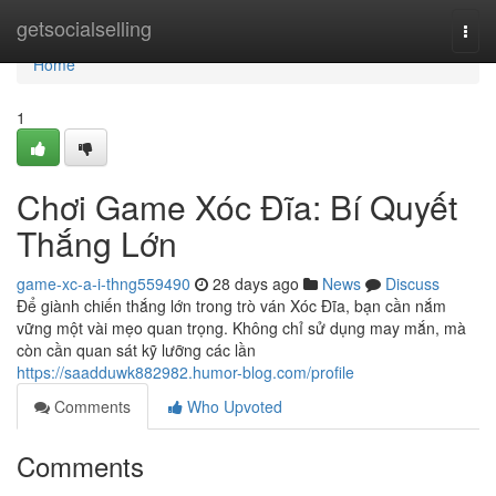
Home
getsocialselling
Togg
navi
Home
1
Chơi Game Xóc Đĩa: Bí Quyết
Thắng Lớn
game-xc-a-i-thng559490
28 days ago
News
Discuss
Để giành chiến thắng lớn trong trò ván Xóc Đĩa, bạn cần nắm
vững một vài mẹo quan trọng. Không chỉ sử dụng may mắn, mà
còn cần quan sát kỹ lưỡng các lần
https://saadduwk882982.humor-blog.com/profile
Comments
Who Upvoted
Comments