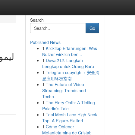
Search
Go
Published News
1
Klicktipp Erfahrungen: Was
ليمو
Nutzer wirklich beri...
1
Dewa212: Langkah
Lengkap untuk Orang Baru
1
Telegram copyright：安全消
息应用终极指南
1
The Future of Video
Streaming: Trends and
Techn...
1
The Fiery Oath: A Tiefling
Paladin's Tale
1
Teal Mesh Lace High Neck
Top: A Figure-Flatteri...
1
Cómo Obtener
Metanfetamina de Cristal: