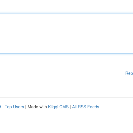
Rep
d
|
Top Users
| Made with
Kliqqi CMS
|
All RSS Feeds