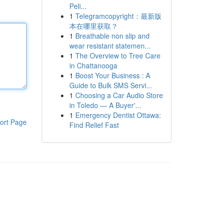
Peli...
1
Telegramcopyright：最新版
本在哪里获取？
1
Breathable non slip and
wear resistant statemen...
1
The Overview to Tree Care
in Chattanooga
1
Boost Your Business : A
Guide to Bulk SMS Servi...
1
Choosing a Car Audio Store
in Toledo — A Buyer'...
1
Emergency Dentist Ottawa:
ort Page
Find Relief Fast